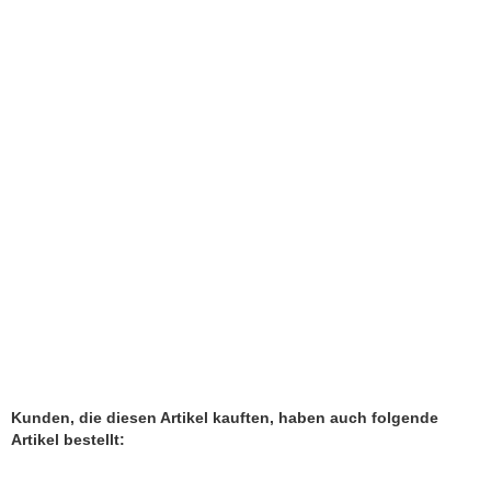
Halskette Vintage 925 Silber Perlenabhängung
Lieferzeit:
1-2 Werktage
132,90 EUR
inkl. 19 % MwSt. zzgl.
Versandkosten
Kunden, die diesen Artikel kauften, haben auch folgende
Artikel bestellt: