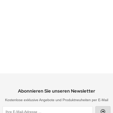
Halskette im Jugendstil 925 Silber mit grünem Achat und SWZ - Per
Lieferzeit:
1-2 Werktage
185,90 EUR
inkl. 19 % MwSt. zzgl.
Versandkosten
Abonnieren Sie unseren Newsletter
Kostenlose exklusive Angebote und Produktneuheiten per E-Mail