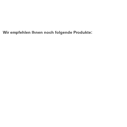
Wir empfehlen Ihnen noch folgende Produkte:
Jugendstil Halskette mit Peridot
Lieferzeit:
1-2 Werktage
269,90 EUR