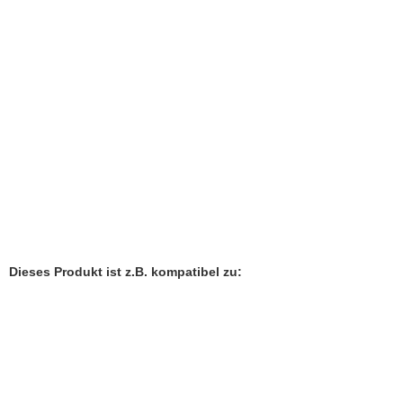
inkl. 7 % MwSt. zzgl.
Versandkosten
Antik Halskette Kette Collier Sc
Lieferzeit:
1-2 Werktage
314,90 EUR
inkl. 19 % MwSt. zzgl.
Versandkosten
Dieses Produkt ist z.B. kompatibel zu: