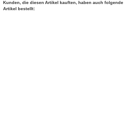
Kunden, die diesen Artikel kauften, haben auch folgende
Artikel bestellt:
Halskette 925 Silber Jugendstil Maikäfer
Lieferzeit:
1-2 Werktage
169,90 EUR
inkl. 7 % MwSt. zzgl.
Versandkosten