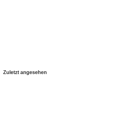
Erlesenes Art Deco Schm
Lieferzeit:
1-2 Werktage
378,90 EUR
inkl. 19 % MwSt. zzgl.
Versandkost
Zuletzt angesehen